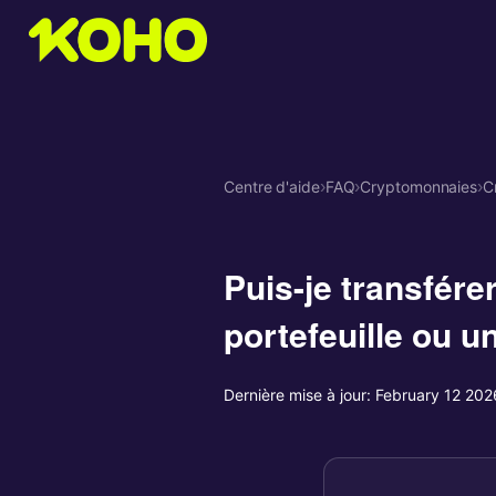
Centre d'aide
›
FAQ
›
Cryptomonnaies
›
C
Puis-je transfér
portefeuille ou u
Dernière mise à jour:
February 12 202