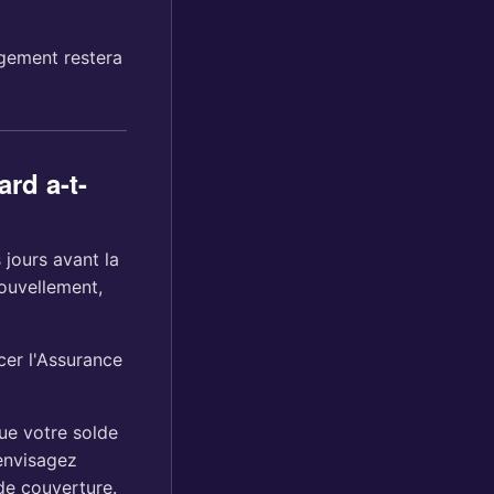
ogement restera
rd a-t-
 jours avant la
nouvellement,
cer l'Assurance
ue votre solde
 envisagez
de couverture.