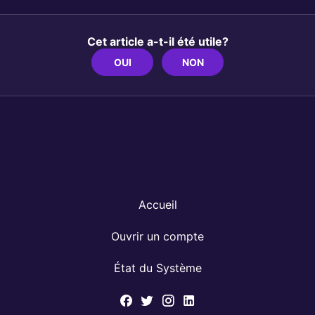
Cet article a-t-il été utile?
OUI
NON
Accueil
Ouvrir un compte
État du Système