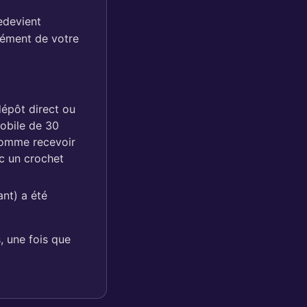
edevient
élément de votre
dépôt direct ou
mobile de 30
(comme recevoir
ec un crochet
nt) a été
, une fois que