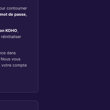
Pour contourner
u mot de passe,
ation KOHO
,
éinitialiser
ance dans
. Nous vous
s votre compte