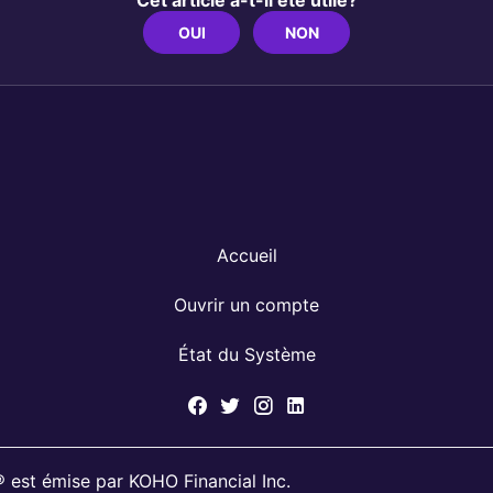
Cet article a-t-il été utile?
OUI
NON
Accueil
Ouvrir un compte
État du Système
est émise par KOHO Financial Inc.