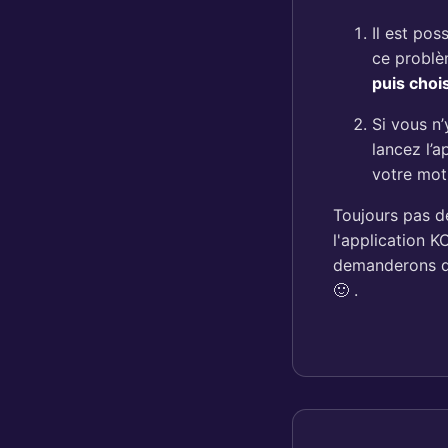
Il est pos
ce probl
puis choi
Si vous n’
lancez l’a
votre mot
Toujours pas d
l'application 
demanderons qu
🙂 .