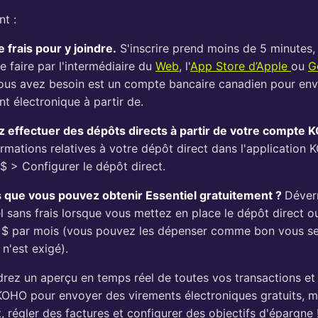
t :
e frais pour y joindre.
S'inscrire prend moins de 5 minutes,
le faire par l'intermédiaire du
Web
, l'
App Store d’Apple
ou
G
ous avez besoin est un compte bancaire canadien pour env
t électronique à partir de.
 effectuer des dépôts directs à partir de votre compte
ormations relatives à votre dépôt direct dans l'application 
$ > Configurer le dépôt direct.
 que vous pouvez obtenir Essentiel gratuitement ?
Déverr
el sans frais lorsque vous mettez en place le dépôt direct 
 $ par mois (vous pouvez les dépenser comme bon vous s
n'est exigé).
rez un aperçu en temps réel de toutes vos transactions et p
OHO pour envoyer des virements électroniques gratuits, m
, régler des factures et configurer des objectifs d'épargne 