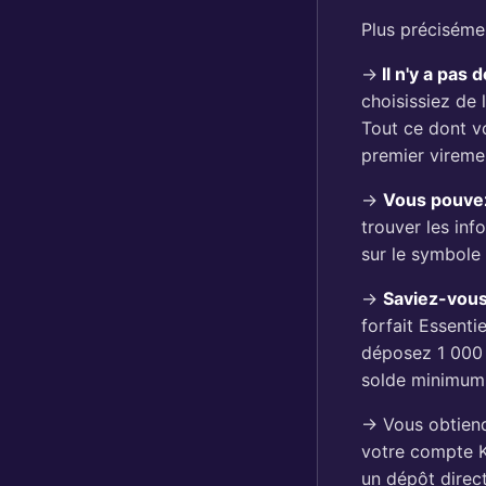
Plus précisémen
→
Il n'y a pas d
choisissiez de 
Tout ce dont v
premier viremen
→
Vous pouvez
trouver les inf
sur le symbole 
→
Saviez-vous
forfait Essenti
déposez 1 000
solde minimum 
→ Vous obtiend
votre compte K
un dépôt direct