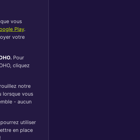
 que vous
oogle Play
.
oyer votre
 KOHO.
Pour
KOHO, cliquez
ouillez notre
ou lorsque vous
emble - aucun
ourrez utiliser
ettre en place
!