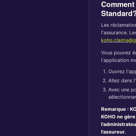
Comment f
Standard
Les réclamation
l'assurance. L
koho.claims@g
Vous pouvez ég
l'application m
Ouvrez l'ap
Allez dans l
Avec une po
sélectionna
Remarque : KOH
KOHO ne gère p
l'administrate
l'assureur.