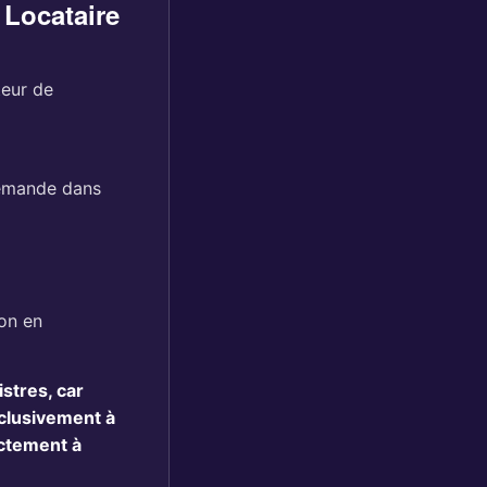
 Locataire
teur de
demande dans
on en
stres, car
xclusivement à
ectement à