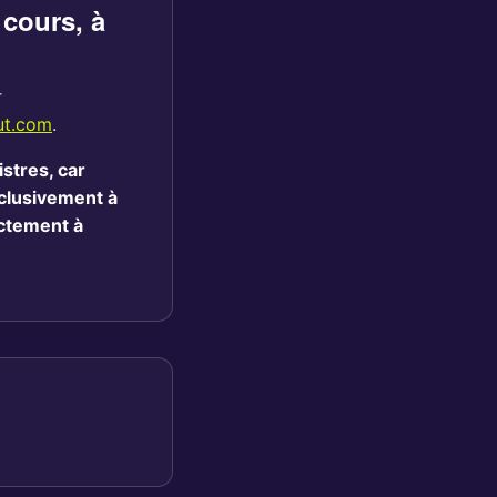
 cours, à
r
ut.com
.
stres, car
xclusivement à
ectement à