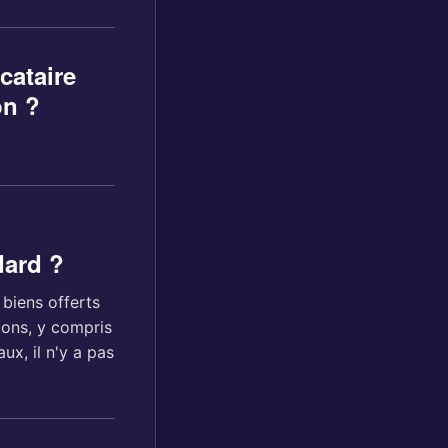
cataire
on ?
dard ?
biens offerts
ions, y compris
x, il n'y a pas