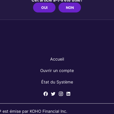
Cet article a-t-il été utile?
OUI
NON
Accueil
Ouvrir un compte
État du Système
est émise par KOHO Financial Inc.