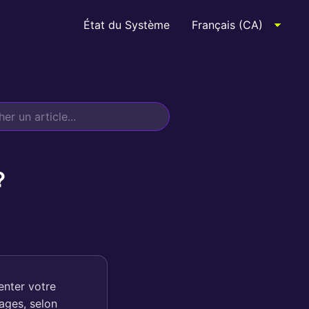
État du Système
?
enter votre
tages, selon