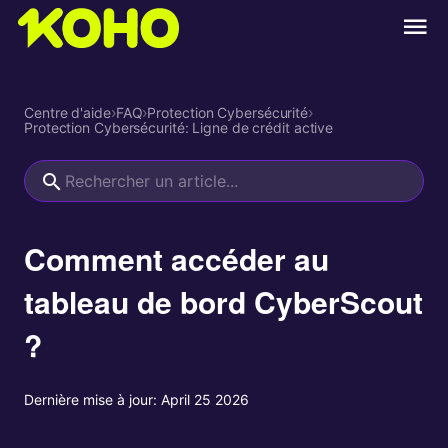
Centre d'aide
›
FAQ
›
Protection Cybersécurité
›
Protection Cybersécurité: Ligne de crédit active
Comment accéder au
tableau de bord CyberScout
?
Dernière mise à jour:
April 25 2026