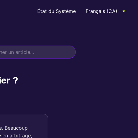
État du Système
er ?
le. Beaucoup
 en arbitrage,