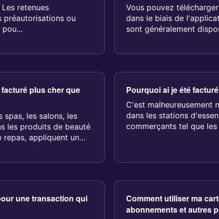
? Les retenues
Vous pouvez télécharger
s préautorisations ou
dans le biais de l'applic
 pou...
sont généralement dispon
cinquième jour...
l facturé plus cher que
Pourquoi ai je été factur
C'est malheureusement n
dans les stations d'essen
s spas, les salons, les
commerçants tel que les 
s les produits de beauté
les compagni...
e repas, appliquent un
 pour une transaction qui
Comment utiliser ma ca
abonnements et autres p