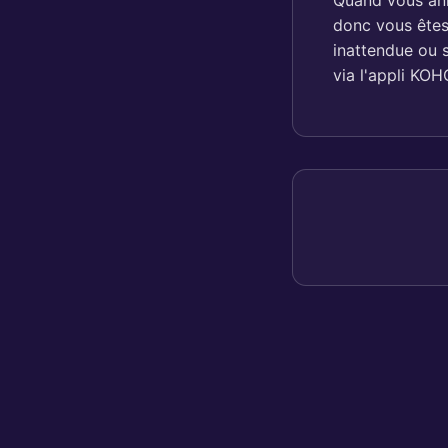
Quand vous annu
donc vous êtes
inattendue ou s
via l'appli KO