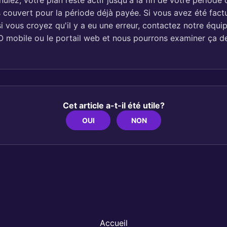
lez, votre plan reste actif jusqu'à la fin de votre période 
 couvert pour la période déjà payée. Si vous avez été fact
i vous croyez qu'il y a eu une erreur, contactez notre équi
HO mobile ou le portail web et nous pourrons examiner ça de
Cet article a-t-il été utile?
OUI
NON
Accueil