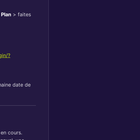
r
Plan
> faites
gin/?
haine date de
 en cours.