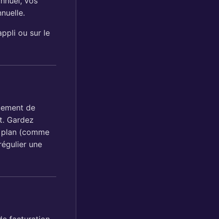
annuel, vos
nuelle.
ppli ou sur le
rcement de
t. Gardez
re plan (comme
régulier une