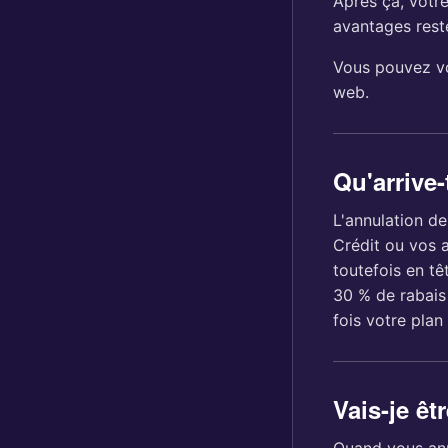
Après ça, vot
avantages reste
Vous pouvez vo
web.
Qu'arrive
L'annulation d
Crédit ou vos 
toutefois en tê
30 % de rabais
fois votre plan
Vais-je ê